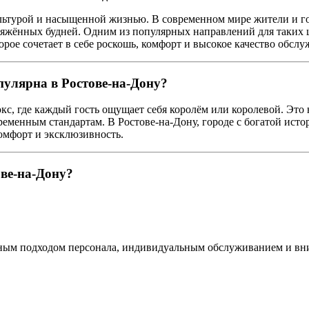
льтурой и насыщенной жизнью. В современном мире жители и гос
ряжённых будней. Одним из популярных направлений для таких ц
орое сочетает в себе роскошь, комфорт и высокое качество обслу
пулярна в Ростове-на-Дону?
кс, где каждый гость ощущает себя королём или королевой. Это н
еменным стандартам. В Ростове-на-Дону, городе с богатой исто
омфорт и эксклюзивность.
ове-на-Дону?
ным подходом персонала, индивидуальным обслуживанием и внима