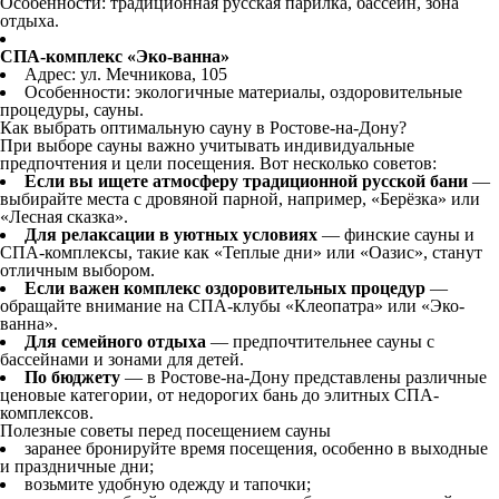
Особенности: традиционная русская парилка, бассейн, зона
отдыха.
СПА-комплекс «Эко-ванна»
Адрес: ул. Мечникова, 105
Особенности: экологичные материалы, оздоровительные
процедуры, сауны.
Как выбрать оптимальную сауну в Ростове-на-Дону?
При выборе сауны важно учитывать индивидуальные
предпочтения и цели посещения. Вот несколько советов:
Если вы ищете атмосферу традиционной русской бани
—
выбирайте места с дровяной парной, например, «Берёзка» или
«Лесная сказка».
Для релаксации в уютных условиях
— финские сауны и
СПА-комплексы, такие как «Теплые дни» или «Оазис», станут
отличным выбором.
Если важен комплекс оздоровительных процедур
—
обращайте внимание на СПА-клубы «Клеопатра» или «Эко-
ванна».
Для семейного отдыха
— предпочтительнее сауны с
бассейнами и зонами для детей.
По бюджету
— в Ростове-на-Дону представлены различные
ценовые категории, от недорогих бань до элитных СПА-
комплексов.
Полезные советы перед посещением сауны
заранее бронируйте время посещения, особенно в выходные
и праздничные дни;
возьмите удобную одежду и тапочки;