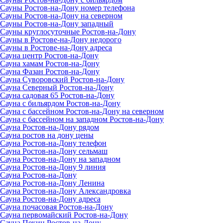
Сауны Ростов-на-Дону номер телефона
Сауны Ростов-на-Дону на северном
Сауны Ростов-на-Дону западный
Сауны круглосуточные Ростов-на-Дону
Сауны в Ростове-на-Дону недорого
Сауны в Ростове-на-Дону адреса
Сауна центр Ростов-на-Дону
Сауна хамам Ростов-на-Дону
Сауна Фазан Ростов-на-Дону
Сауна Суворовский Ростов-на-Дону
Сауна Северный Ростов-на-Дону
Сауна садовая 65 Ростов-на-Дону
Сауна с бильярдом Ростов-на-Дону
Сауна с бассейном Ростов-на-Дону на северном
Сауна с бассейном на западном Ростов-на-Дону
Сауна Ростов-на-Дону рядом
Сауна ростов на дону цены
Сауна Ростов-на-Дону телефон
Сауна Ростов-на-Дону сельмаш
Сауна Ростов-на-Дону на западном
Сауна Ростов-на-Дону 9 линия
Сауна Ростов-на-Дону
Сауна Ростов-на-Дону Ленина
Сауна Ростов-на-Дону Александровка
Сауна Ростов-на-Дону адреса
Сауна почасовая Ростов-на-Дону
Сауна первомайский Ростов-на-Дону
Сауна Пекин Ростов-на-Дону