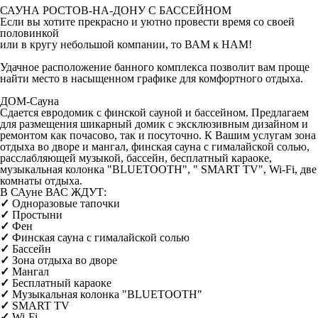
САУНА РОСТОВ-НА-ДОНУ С БАССЕЙНОМ
Если вы хотите прекрасно и уютно провести время со своей
половинкой
или в кругу небольшой компании, то ВАМ к НАМ!
Удачное расположение банного комплекса позволит вам проще
найти место в насыщенном графике для комфортного отдыха.
ДОМ-Сауна
Сдается евродомик с финской сауной и бассейном. Предлагаем
для размещения шикарный домик с эксклюзивным дизайном и
ремонтом как почасово, так и посуточно. К Вашим услугам зона
отдыха во дворе и мангал, финская сауна с гималайской солью,
расслабляющей музыкой, бассейн, бесплатный караоке,
музыкальная колонка "BLUETOOTH", " SMART TV", Wi-Fi, две
комнаты отдыха.
В САуне ВАС ЖДУТ:
✓
Одноразовые тапочки
✓
Простыни
✓
Фен
✓
Финская сауна с гималайской солью
✓
Бассейн
✓
Зона отдыха во дворе
✓
Мангал
✓
Бесплатный караоке
✓
Музыкальная колонка
"BLUETOOTH"
✓
SMART TV
✓
Wi-Fi