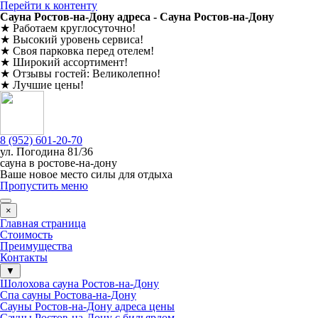
Перейти к контенту
Сауна Ростов-на-Дону адреса - Сауна Ростов-на-Дону
★
Работаем круглосуточно
!
★
Высокий уровень сервиса
!
★
Своя парковка перед отелем
!
★
Широкий ассортимент
!
★
Отзывы гостей:
Великолепно
!
★
Лучшие цены
!
8 (952) 601-20-70
ул. ​
Погодина 81/36
сауна в ростове-на-дону
Ваше новое место силы для отдыха
Пропустить меню
×
Главная страница
Стоимость
Преимущества
Контакты
▼
Шолохова сауна Ростов-на-Дону
Спа сауны Ростова-на-Дону
Сауны Ростов-на-Дону адреса цены
Сауны Ростов-на-Дону с бильярдом