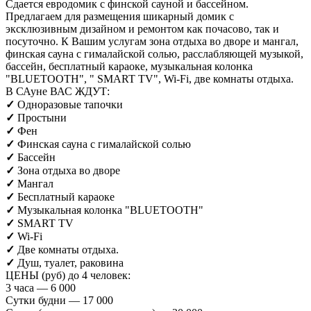
Сдается евродомик с финской сауной и бассейном.
Предлагаем для размещения шикарный домик с
эксклюзивным дизайном и ремонтом как почасово, так и
посуточно. К Вашим услугам зона отдыха во дворе и мангал,
финская сауна с гималайской солью, расслабляющей музыкой,
бассейн, бесплатный караоке, музыкальная колонка
"BLUETOOTH", " SMART TV", Wi-Fi, две комнаты отдыха.
В САуне ВАС ЖДУТ:
✓
Одноразовые тапочки
✓
Простыни
✓
Фен
✓
Финская сауна с гималайской солью
✓
Бассейн
✓
Зона отдыха во дворе
✓
Мангал
✓
Бесплатный караоке
✓
Музыкальная колонка
"BLUETOOTH"
✓
SMART TV
✓
Wi-Fi
✓
Две комнаты отдыха.
✓
Душ, туалет, раковина
ЦЕНЫ (руб) до 4 человек:
3 часа — 6 000
Сутки будни — 17 000