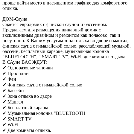
проще найти место в насыщенном графике для комфортного
отдыха.
ДОМ-Сауна
Сдается евродомик с финской сауной и бассейном.
Предлагаем для размещения шикарный домик с
эксклюзивным дизайном и ремонтом как почасово, так и
посуточно. К Вашим услугам зона отдыха во дворе и мангал,
финская сауна с гималайской солью, расслабляющей музыкой,
бассейн, бесплатный караоке, музыкальная колонка
"BLUETOOTH", " SMART TV", Wi-Fi, две комнаты отдыха.
В САуне ВАС ЖДУТ:
✓
Одноразовые тапочки
✓
Простыни
✓
Фен
✓
Финская сауна с гималайской солью
✓
Бассейн
✓
Зона отдыха во дворе
✓
Мангал
✓
Бесплатный караоке
✓
Музыкальная колонка
"BLUETOOTH"
✓
SMART TV
✓
Wi-Fi
✓
Две комнаты отдыха.