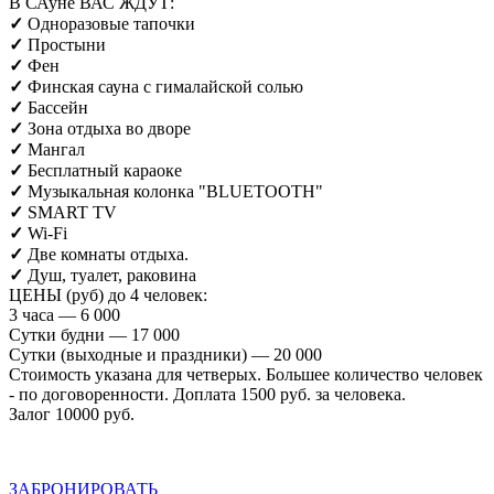
В САуне ВАС ЖДУТ:
✓
Одноразовые тапочки
✓
Простыни
✓
Фен
✓
Финская сауна с гималайской солью
✓
Бассейн
✓
Зона отдыха во дворе
✓
Мангал
✓
Бесплатный караоке
✓
Музыкальная колонка
"BLUETOOTH"
✓
SMART TV
✓
Wi-Fi
✓
Две комнаты отдыха.
✓
Душ, туалет, раковина
ЦЕНЫ (руб) до 4 человек:
3 часа — 6 000
Сутки будни — 17 000
Сутки (выходные и праздники) — 20 000
Стоимость указана для четверых. Большее количество человек
- по договоренности. Доплата 1500 руб. за человека.
Залог 10000 руб.
ЗАБРОНИРОВАТЬ