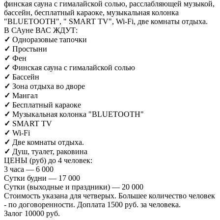
финская сауна с гималайской солью, расслабляющей музыкой,
бассейн, бесплатный караоке, музыкальная колонка
"BLUETOOTH", " SMART TV", Wi-Fi, две комнаты отдыха.
В САуне ВАС ЖДУТ:
✓
Одноразовые тапочки
✓
Простыни
✓
Фен
✓
Финская сауна с гималайской солью
✓
Бассейн
✓
Зона отдыха во дворе
✓
Мангал
✓
Бесплатный караоке
✓
Музыкальная колонка
"BLUETOOTH"
✓
SMART TV
✓
Wi-Fi
✓
Две комнаты отдыха.
✓
Душ, туалет, раковина
ЦЕНЫ (руб) до 4 человек:
3 часа — 6 000
Сутки будни — 17 000
Сутки (выходные и праздники) — 20 000
Стоимость указана для четверых. Большее количество человек
- по договоренности. Доплата 1500 руб. за человека.
Залог 10000 руб.